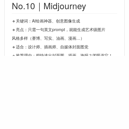
No.10｜Midjourney
🔹关键词：AI绘画神器、创意图像生成
🔹亮点：只需一句英文prompt，就能生成艺术级图片
风格多样（赛博、写实、油画、漫画…）
🔹适合：设计师、插画师、自媒体封面图党
🔹推荐理由：想快速出封面图、插画、海报？闭眼选它！
start.txt
最后更改:
2025/06/12 14:07
由
happycat
聚福Ai
我们必须打造为人类服务的人工智能，而不是成为人的人工智能。
苏ICP备18064839号-3