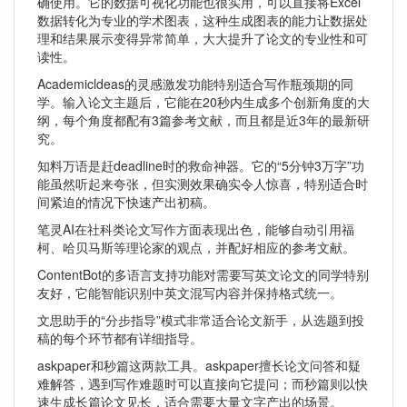
确使用。它的数据可视化功能也很实用，可以直接将Excel
数据转化为专业的学术图表，这种生成图表的能力让数据处
理和结果展示变得异常简单，大大提升了论文的专业性和可
读性。
Academicldeas的灵感激发功能特别适合写作瓶颈期的同
学。输入论文主题后，它能在20秒内生成多个创新角度的大
纲，每个角度都配有3篇参考文献，而且都是近3年的最新研
究。
知料万语是赶deadline时的救命神器。它的“5分钟3万字”功
能虽然听起来夸张，但实测效果确实令人惊喜，特别适合时
间紧迫的情况下快速产出初稿。
笔灵AI在社科类论文写作方面表现出色，能够自动引用福
柯、哈贝马斯等理论家的观点，并配好相应的参考文献。
ContentBot的多语言支持功能对需要写英文论文的同学特别
友好，它能智能识别中英文混写内容并保持格式统一。
文思助手的“分步指导”模式非常适合论文新手，从选题到投
稿的每个环节都有详细指导。
askpaper和秒篇这两款工具。askpaper擅长论文问答和疑
难解答，遇到写作难题时可以直接向它提问；而秒篇则以快
速生成长篇论文见长，适合需要大量文字产出的场景。